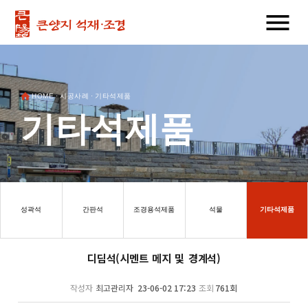
menu
HOME · 시공사례 · 기타석제품
기타석제품
성곽석
간판석
조경용석제품
석물
기타석제품
디딤석(시멘트 메지 및 경계석)
작성자
최고관리자
23-06-02 17:23
조회
761회