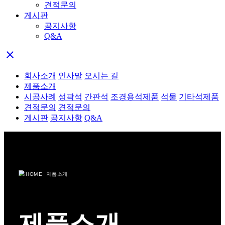
견적문의
게시판
공지사항
Q&A
close
회사소개
인사말
오시는 길
제품소개
시공사례
성곽석
간판석
조경용석제품
석물
기타석제품
견적문의
견적문의
게시판
공지사항
Q&A
HOME · 제품소개
제품소개