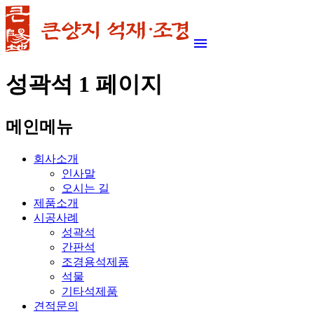
menu
성곽석 1 페이지
메인메뉴
회사소개
인사말
오시는 길
제품소개
시공사례
성곽석
간판석
조경용석제품
석물
기타석제품
견적문의